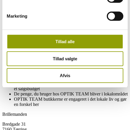
OPTIK TEAM lægger vægt på høj faglighed
OPTIK TEAM vægter produktets kvalitet højere end lave
priser og slagtilbud
Marketing
OPTIK TEAM er et stærkt og lokalt alternativ til de
internationale kæder
Hos OPTIK TEAM butikkerne bliver du betjent af erfarne og
dygtige optikere
Tillad alle
OPTIK TEAM butikkernes bedste reklame er glade og
tilfredse kunder
OPTIK TEAM butikkernes priser er ærlige og
konkurrencedygtige
Tillad valgte
OPTIK TEAM butikkerne har mærker og sortiment, du ikke
finder andre steder
OPTIK TEAM butikkerne har ikke et standardsortiment med
Afvis
færdigpakkede løsninger
For OPTIK TEAM er alle kunder ønskekunder – ikke et tal i
et salgsbudget
De penge, du bruger hos OPTIK TEAM bliver i lokalområdet
OPTIK TEAM butikkerne er engageret i det lokale liv og gør
en forskel her
Brillemanden
Bredgade 31
7160 Tørring