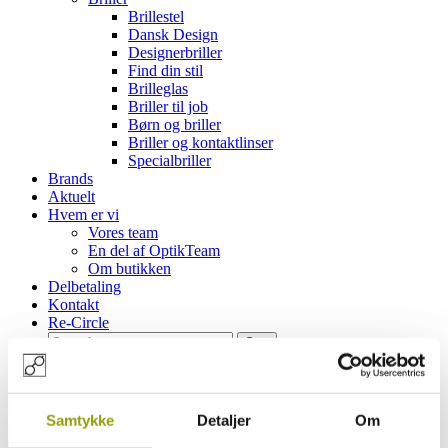
Brillestel
Dansk Design
Designerbriller
Find din stil
Brilleglas
Briller til job
Børn og briller
Briller og kontaktlinser
Specialbriller
Brands
Aktuelt
Hvem er vi
Vores team
En del af OptikTeam
Om butikken
Delbetaling
Kontakt
Re-Circle
Hjem
»
Hvem er vi
»
En del af OptikTeam
Samtykke
Detaljer
Om