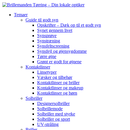
Temaer
Guide til godt syn
Opskrifter – Dæk op til et godt syn
Synet gennem livet
Synsprøve
Synstræning
Synsfeltscreening
Synsfejl og øjensygdomme
Tørre øjne
Grønt er godt for øjnene
Kontaktlinser
Linsetyper
Væsker og tilbehør
Kontaktlinser og briller
Kontaktlinser og makeup
Kontaktlinser og børn
Solbriller
Designersolbriller
Solbrillemode
Solbriller med styrke
Solbriller og sport
UV-stråling
Briller