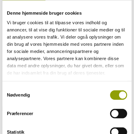
Denne hjemmeside bruger cookies
En del af OptikTeam
Vi bruger cookies til at tilpasse vores indhold og
Et stærkt alternativ
annoncer, til at vise dig funktioner til sociale medier og til
at analysere vores trafik. Vi deler også oplysninger om
Vi er medlem af
OptikTeam
, der er en frivillig kæde af butikker som
din brug af vores hjemmeside med vores partnere inden
vores. Med ca. 160 butikker er vi én af Danmarks største
for sociale medier, annonceringspartnere og
optikerkæder.
analysepartnere. Vores partnere kan kombinere disse
OptikTeam er en del af NOA – Nordic Optical Alliance Aps – en
data med andre oplysninger, du har givet dem, eller som
sammenslutning af tilsvarende kæder i Norde, der tilsammen køber
briller, glas og kontaktlinser for mere end 2 mia. kr. Derfor får vores
de har indsamlet fra din brug af deres tjenester.
kunder kædens væsentligste fordel, nemlig en konkurrencedygtig
pris på et sortiment, som vi har sammensat til lige netop vores
kunder.
Samtykkevalg
Nødvendig
Præferencer
Et stærkt alternativ
Statistik